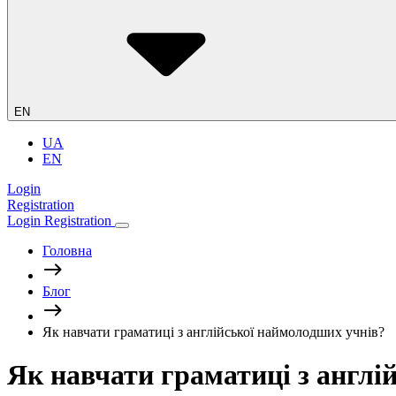
EN
UA
EN
Login
Registration
Login
Registration
Головна
Блог
Як навчати граматиці з англійської наймолодших учнів?
Як навчати граматиці з англі