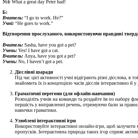
Усі:
What a great day Peter had!
Б:
Вчитель:
“I go to work. He?”
Учні:
“He goes to work.”
Відтворення прослуханого, використовуючи правдиві тверд
Вчитель:
Sasha, have you got a pet?
Учень:
Yes! I have got a cat.
Вчитель:
Anya, have you got a pet?
Учень:
No, I haven’t got a pet.
Дієслівні шаради
Під час цієї активності учні відіграють різні дієслова, в 
знайомить їх із концепцією часів дієслів інтерактивно й у
Граматичні перегони (для офлайн-навчання)
Розподіліть учнів на команди та роздайте їм по набору 
першість у виправленні речень, отримуючи бали за правил
навички граматики.
Улюблені інтерактивні ігри
Використовуйте інтерактивні онлайн-ігри, щоб залучити м
пропусків. Інтерактивна природа таких ігор сприяє актив