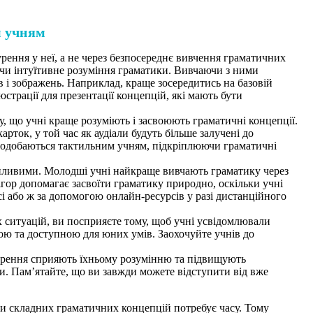
м учням
урення у неї, а не через безпосереднє вивчення граматичних
ючи інтуїтивне розуміння граматики. Вивчаючи з ними
в і зображень. Наприклад, краще зосередитись на базовій
страції для презентації концепцій, які мають бути
у, що учні краще розуміють і засвоюють граматичні концепції.
рток, у той час як аудіали будуть більше залучені до
ше подобаються тактильним учням, підкріплюючи граматичні
опливими. Молодші учні найкраще вивчають граматику через
ігор допомагає засвоїти граматику природно, оскільки учні
сі або ж за допомогою онлайн-ресурсів у разі дистанційного
 ситуацій, ви посприяєте тому, щоб учні усвідомлювали
ною та доступною для юних умів. Заохочуйте учнів до
орення сприяють їхньому розумінню та підвищують
и. Пам’ятайте, що ви завжди можете відступити від вже
ми складних граматичних концепцій потребує часу. Тому