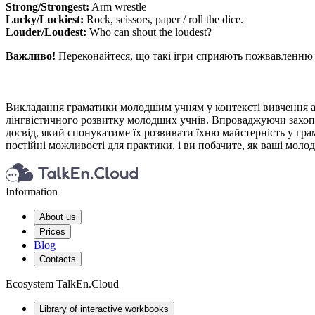
Strong/Strongest:
Arm wrestle
Lucky/Luckiest:
Rock, scissors, paper / roll the dice.
Louder/Loudest:
Who can shout the loudest?
Важливо!
Переконайтеся, що такі ігри сприяють пожвавленню а
Викладання граматики молодшим учням у контексті вивчення анг
лінгвістичного розвитку молодших учнів. Впроваджуючи захопли
досвід, який спонукатиме їх розвивати їхню майстерність у гра
постійні можливості для практики, і ви побачите, як ваші моло
Information
About us
Prices
Blog
Contacts
Ecosystem TalkEn.Cloud
Library of interactive workbooks