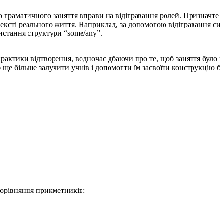
граматичного заняття вправи на відігравання ролей. Призначте уч
тексті реального життя. Наприклад, за допомогою відігравання с
истання структури “some/any”.
практики відтворення, водночас дбаючи про те, щоб заняття було 
ще більше залучити учнів і допомогти їм засвоїти конструкцію 
 порівняння прикметників: