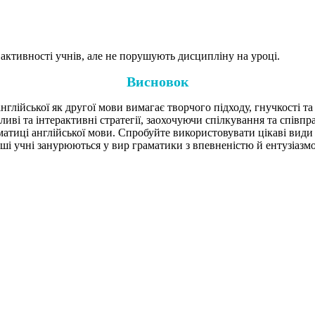
ктивності учнів, але не порушують дисципліну на уроці.
Висновок
лійської як другої мови вимагає творчого підходу, гнучкості та
ві та інтерактивні стратегії, заохочуючи спілкування та співп
матиці англійської мови. Спробуйте використовувати цікаві види 
дші учні занурюються у вир граматики з впевненістю й ентузіазм