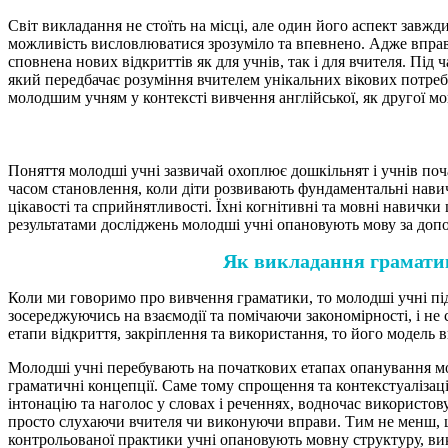
Світ викладання не стоїть на місці, але один його аспект завжд
можливість висловлюватися зрозуміло та впевнено. Адже вправ
сповнена нових відкриттів як для учнів, так і для вчителя. Під
який передбачає розуміння вчителем унікальних вікових потреб 
молодшим учням у контексті вивчення англійської, як другої мо
Поняття молодші учні зазвичай охоплює дошкільнят і учнів поча
часом становлення, коли діти розвивають фундаментальні нави
цікавості та сприйнятливості. Їхні когнітивні та мовні навички
результатами досліджень молодші учні опановують мову за допо
Як викладання граматик
Коли ми говоримо про вивчення граматики, то молодші учні під
зосереджуючись на взаємодії та помічаючи закономірності, і н
етапи відкриття, закріплення та використання, то його модель 
Молодші учні перебувають на початкових етапах опанування мови
граматичні концепції. Саме тому спрощення та контекстуаліза
інтонацію та наголос у словах і реченнях, водночас використов
просто слухаючи вчителя чи виконуючи вправи. Тим не менш, ц
контрольованої практики учні опановують мовну структуру, ви