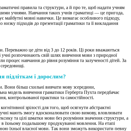
граматичні правила та структури, а й про те, щоб надати учням
шими учнями. Навчання таких учнів граматиці — це пригода,
мує майбутні мовні навички. Це вимагає особливого підходу,
 низку підходів до презентації граматики та її викладання
. Переважно це діти від 3 до 12 років. Ці роки вважаються
і учні розпочинають свій шлях вивчення мови з природної
ли процес навчання до рівня розуміння та залученості дітей. За
 середовищі.
я підліткам і дорослим?
и. Вони більш схильні вивчати мову зсередини,
альна модель вивчення граматики Герберта Пухта передбачає
ня, контрольованої практики та самостійності.
огнітивної зрілості для того, щоб осягнути абстрактні
я учні мають змогу вдосконалювати свою вимову, вловлювати
ксику та цілі шматки мови без розуміння значення структури, а
 в їхньому подальшому продукуванні мовлення. На етапі
ною їхньої власної мови. Так вони зможуть використати певну