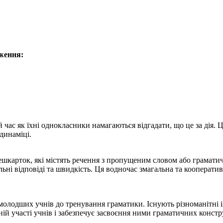
ження:
той час як їхні однокласники намагаються відгадати, що це за дія.
 динаміці.
флешкарток, які містять речення з пропущеним словом або грама
ьні відповіді та швидкість. Ця водночас змагальна та кооператив
олодших учнів до тренування граматики. Існують різноманітні іг
ній участі учнів і забезпечує засвоєння ними граматичних конст