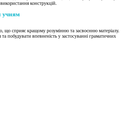
 використання конструкцій.
м учням
о, що сприяє кращому розумінню та засвоєнню матеріалу.
я та побудувати впевненість у застосуванні граматичних