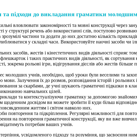
 та підходи до викладання граматики молодши
хильні вловлювати закономірності та мовні конструкції через зан
і у структурі речень або використанні слів, поступово розвива
 зрозумілі частини та додати до них достатню кількість прикладі
либлюватися у складні часи. Використовуйте наочні засоби чи ілю
ьних засобів, жестів і кінестетичних видів діяльності сприяє том
флешкарток і таких практичних видів діяльності, як сортування ка
сті, зокрема рольові ігри, відігрування дієслів або жестів біль
ес молодших учнів, необхідно, щоб уроки були веселими та зах
 мови. Залучення їх до розмов, розповідання історій і рольових 
лювання за скарбами, де учні шукають граматичні підказки в кла
 виконанню навчальних цілей.
риклади та контекстуалізуючи граматику за допомогою знайомих
нім щоденним досвідом ви можете зробити її куди більш відповід
м повсякденним життям і світом навколо них.
и повторення та підкріплення. Регулярні можливості для повт
рення на повторення граматичної конструкції, яку ви вже вивчил
повідатимуть потребам ваших учнів.
терпіння, усвідомленого підходу та розуміння, що засвоєння ни