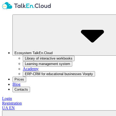
Ecosystem TalkEn.Cloud
Library of interactive workbooks
Learning management system
Academy
ERP-CRM for educational businesses Voopty
Prices
Blog
Contacts
Login
Registration
UA
EN