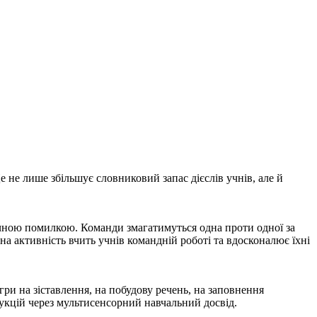
 Це не лише збільшує словниковий запас дієслів учнів, але й
тичною помилкою. Команди змагатимуться одна проти одної за
на активність вчить учнів командній роботі та вдосконалює їхні
ри на зіставлення, на побудову речень, на заповнення
рукцій через мультисенсорний навчальний досвід.