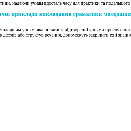
стини, надаючи учням вдосталь часу для практики та подальшого
чні приклади викладання граматики молодши
молодшим учням, яка полягає у відтворенні учнями прослуханог
в дієслів або структур речення, допоможуть закріпити їхні знанн