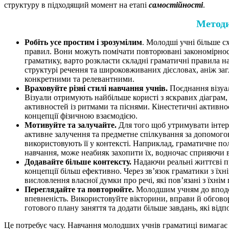
структуру в підходящий момент на етапі
самостійності
.
Методи
Робіть усе простим і зрозумілим
. Молодші учні більше с
правил. Вони можуть помічати повторювані закономірност
граматику, варто розкласти складні граматичні правила на
структурі речення та широковживаних дієсловах, аніж заг
конкретними та релевантними.
Враховуйте різні стилі навчання учнів.
Поєднання візуал
Візуали отримують найбільше користі з яскравих діаграм, 
активностей із ритмами та піснями. Кінестетичні активно
концепції фізичною взаємодією.
Мотивуйте та залучайте.
Для того щоб утримувати інтер
активне залучення та предметне спілкування за допомогою
використовують її у контексті. Наприклад, граматичне по
навчання, може неабияк захопити їх, водночас сприяючи
Додавайте більше контексту.
Надаючи реальні життєві п
концепції більш ефективно. Через зв’язок граматики з їх
висловлення власної думки про речі, які пов’язані з їхні
Переглядайте та повторюйте.
Молодшим учням до вподоб
впевненість. Використовуйте вікторини, вправи й обгово
готового плану заняття та додати більше завдань, які від
Це потребує часу. Навчання молодших учнів граматиці вимагає 