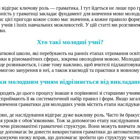
и відіграє ключову роль — граматика. І тут йдеться не лише про 
ність у граматиці закладає фундамент для вивчення мови молод
 час цієї пригоди кожне слово має значення, а кожне правило фор
учнів і їхніх навчальних можливостей. У цій статті ми розглянемо
ви.
Хто такі молодші учні?
ткової школи, які перебувають на ранніх етапах отримання освіти
чки в різноманітних сферах, зокрема оволодіння мовою. Молодш
 ще розвиваються, і саме тому важливо, щоб вчителі підлаштовува
могою занурення в неї, а також взаємодії та практики в мовному
и молодшим учням відрізняється від викладанн
ходять до цього процесу інакше в порівнянні зі старшими учням
е сприймають її як систематичний набір правил і форм. Якщо заг
вивчення граматики для молодших учнів містить етапи наслідуван
, де наслідування відіграє дуже важливу роль. Часто їм бракує к
ція уроків є обов’язковими. Тож за допомогою етапу наслідуванн
уючи різноманітні граматичні структури. Вони можуть вивчати ле
е допомагає їм довести використання граматики до автоматизму
конуючи низку вправ, що допомагає зробити цю структуру части