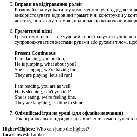
Вправи на відігравання ролей
Розвивайте комунікативну компетенцію учнів, додаючи до 
використовувати відповідні граматичні конструкції у кон
лексику, пов’язану з темою, водночас практикуючи викор
Граматичні пісні
Граматичні пісні — це чудовий спосіб залучити учнів до 
супроводжуватися жестами руками або рухами тілом, щоб 
Present Continuous
I am dancing, you are too,
He is jumping, what about you?
She is singing, we're having fun,
They are playing, let's all run!
I am reading, you are as well,
He is sleeping, can't you tell?
She is eating, we're feeling fine,
They are laughing, it's time to shine!
Олімпійські ігри на уроці (для офлайн-навчання)
Такі ігри ідеально підходять для вивчення теми ступенів
Higher/Highest:
Who can jump the highest?
Low/Lowest:
Limbo