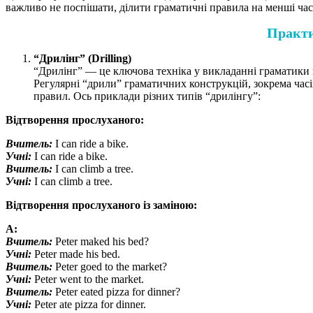
важливо не поспішати, ділити граматичні правила на менші ча
Практи
“Дрилінг” (Drilling)
“Дрилінг” — це ключова техніка у викладанні граматики 
Регулярні “дрили” граматичних конструкцій, зокрема часі
правил. Ось приклади різних типів “дрилінгу”:​
Відтворення прослуханого:
Вчитель:
I can ride a bike.
Учні:
I can ride a bike.
Вчитель:
I can climb a tree.
Учні:
I can climb a tree.
Відтворення прослуханого із заміною:
А:
Вчитель:
Peter maked his bed?
Учні:
Peter made his bed.
Вчитель:
Peter goed to the market?
Учні:
Peter went to the market.
Вчитель:
Peter eated pizza for dinner?
Учні:
Peter ate pizza for dinner.