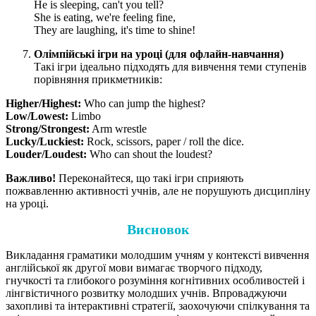
He is sleeping, can't you tell?
She is eating, we're feeling fine,
They are laughing, it's time to shine!
Олімпійські ігри на уроці (для офлайн-навчання)
Такі ігри ідеально підходять для вивчення теми ступенів
порівняння прикметників:
Higher/Highest:
Who can jump the highest?
Low/Lowest:
Limbo
Strong/Strongest:
Arm wrestle
Lucky/Luckiest:
Rock, scissors, paper / roll the dice.
Louder/Loudest:
Who can shout the loudest?
Важливо!
Переконайтеся, що такі ігри сприяють
пожвавленню активності учнів, але не порушують дисципліну
на уроці.
Висновок
Викладання граматики молодшим учням у контексті вивчення
англійської як другої мови вимагає творчого підходу,
гнучкості та глибокого розуміння когнітивних особливостей і
лінгвістичного розвитку молодших учнів. Впроваджуючи
захопливі та інтерактивні стратегії, заохочуючи спілкування та