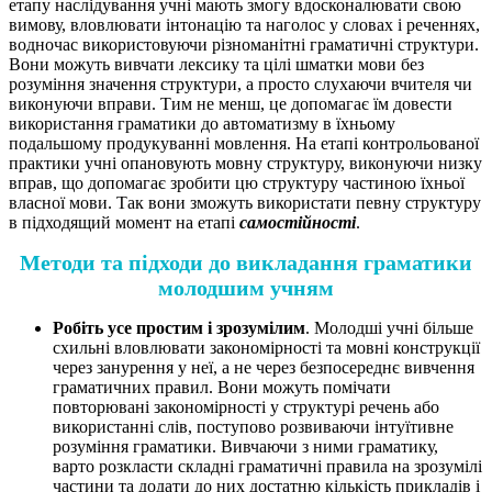
етапу наслідування учні мають змогу вдосконалювати свою
вимову, вловлювати інтонацію та наголос у словах і реченнях,
водночас використовуючи різноманітні граматичні структури.
Вони можуть вивчати лексику та цілі шматки мови без
розуміння значення структури, а просто слухаючи вчителя чи
виконуючи вправи. Тим не менш, це допомагає їм довести
використання граматики до автоматизму в їхньому
подальшому продукуванні мовлення. На етапі контрольованої
практики учні опановують мовну структуру, виконуючи низку
вправ, що допомагає зробити цю структуру частиною їхньої
власної мови. Так вони зможуть використати певну структуру
в підходящий момент на етапі
самостійності
.
Методи та підходи до викладання граматики
молодшим учням
Робіть усе простим і зрозумілим
. Молодші учні більше
схильні вловлювати закономірності та мовні конструкції
через занурення у неї, а не через безпосереднє вивчення
граматичних правил. Вони можуть помічати
повторювані закономірності у структурі речень або
використанні слів, поступово розвиваючи інтуїтивне
розуміння граматики. Вивчаючи з ними граматику,
варто розкласти складні граматичні правила на зрозумілі
частини та додати до них достатню кількість прикладів і