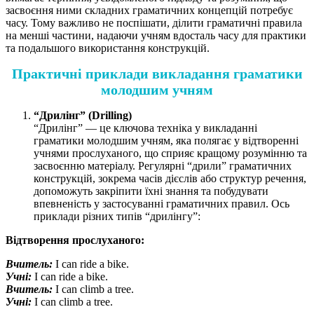
засвоєння ними складних граматичних концепцій потребує
часу. Тому важливо не поспішати, ділити граматичні правила
на менші частини, надаючи учням вдосталь часу для практики
та подальшого використання конструкцій.
Практичні приклади викладання граматики
молодшим учням
“Дрилінг” (Drilling)
“Дрилінг” — це ключова техніка у викладанні
граматики молодшим учням, яка полягає у відтворенні
учнями прослуханого, що сприяє кращому розумінню та
засвоєнню матеріалу. Регулярні “дрили” граматичних
конструкцій, зокрема часів дієслів або структур речення,
допоможуть закріпити їхні знання та побудувати
впевненість у застосуванні граматичних правил. Ось
приклади різних типів “дрилінгу”:​
Відтворення прослуханого:
Вчитель:
I can ride a bike.
Учні:
I can ride a bike.
Вчитель:
I can climb a tree.
Учні:
I can climb a tree.