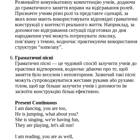
Розвивайте комунікативну компетенцію учнів, додаючи
до граматичного заняття вправи на відігравання ролей.
Призначте учням різні ролі та представте сценарії, за
яких вони мають використовувати відповідні граматичні
конструкції у контексті реального життя. Наприклад, за
допомогою відігравання ситуації підготовки до дня
народження учні можуть потренувати лексику,
пов’язану з темою, водночас практикуючи використання
структури “some/any”.
Граматичні пісні
Граматичні пісні — це чудовий спосіб залучити учнів до
практики відтворення, водночас дбаючи про те, щоб
заняття було веселим і неповторним. Зазвичай такі пісні
можуть супроводжуватися жестами руками або рухами
тілом, щоб ще більше залучити учнів і допомогти їм
засвоїти конструкцію більш ефективно.
Present Continuous
I am dancing, you are too,
He is jumping, what about you?
She is singing, we're having fun,
They are playing, let's all run!
I am reading, you are as well,