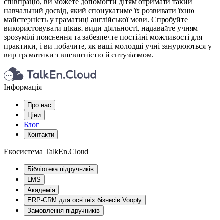
співпрацю, ви можете допомогти дітям отримати такий
навчальний досвід, який спонукатиме їх розвивати їхню
майстерність у граматиці англійської мови. Спробуйте
використовувати цікаві види діяльності, надавайте учням
зрозумілі пояснення та забезпечте постійні можливості для
практики, і ви побачите, як ваші молодші учні занурюються у
вир граматики з впевненістю й ентузіазмом.
Інформація
Про нас
Ціни
Блог
Контакти
Екосистема TalkEn.Cloud
Бібліотека підручників
LMS
Академія
ERP-CRM для освітніх бізнесів Voopty
Замовлення підручників