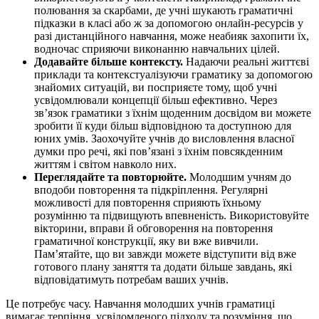
полювання за скарбами, де учні шукають граматичні
підказки в класі або ж за допомогою онлайн-ресурсів у
разі дистанційного навчання, може неабияк захопити їх,
водночас сприяючи виконанню навчальних цілей.
Додавайте більше контексту.
Надаючи реальні життєві
приклади та контекстуалізуючи граматику за допомогою
знайомих ситуацій, ви посприяєте тому, щоб учні
усвідомлювали концепції більш ефективно. Через
зв’язок граматики з їхнім щоденним досвідом ви можете
зробити її куди більш відповідною та доступною для
юних умів. Заохочуйте учнів до висловлення власної
думки про речі, які пов’язані з їхнім повсякденним
життям і світом навколо них.
Переглядайте та повторюйте.
Молодшим учням до
вподоби повторення та підкріплення. Регулярні
можливості для повторення сприяють їхньому
розумінню та підвищують впевненість. Використовуйте
вікторини, вправи й обговорення на повторення
граматичної конструкції, яку ви вже вивчили.
Пам’ятайте, що ви завжди можете відступити від вже
готового плану заняття та додати більше завдань, які
відповідатимуть потребам ваших учнів.
Це потребує часу. Навчання молодших учнів граматиці
вимагає терпіння, усвідомленого підходу та розуміння, що