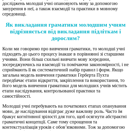
досліджень молодші учні опановують мову за допомогою
занурення в неї, а також взаємодії та практики в мовному
середовищі.
Як викладання граматики молодшим учням
відрізняється від викладання підліткам і
дорослим?
Коли ми говоримо про вивчення граматики, то молодші учні
підходять до цього процесу інакше в порівнянні зі старшими
учнями. Вони більш схильні вивчати мову зсередини,
зосереджуючись на взаємодії та помічаючи закономірності, і не
сприймають її як систематичний набір правил і форм. Якщо
загальна модель вивчення граматики Герберта Пухта
передбачає етапи відкриття, закріплення та використання, то
його модель вивчення граматики для молодших учнів містить
етапи наслідування, контрольованої практики та
самостійності.
Молодші учні перебувають на початкових етапах опанування
мови, де наслідування відіграє дуже важливу роль. Часто їм
бракує когнітивної зрілості для того, щоб осягнути абстрактні
граматичні концепції. Саме тому спрощення та
контекстуалізація уроків є обов’язковими. Тож за допомогою