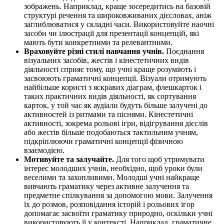
зображень. Наприклад, краще зосередитись на базовій
структурі речення та широковживаних дієсловах, аніж
заглиблюватися у складні часи. Використовуйте наочні
засоби чи ілюстрації для презентації концепцій, які
мають бути конкретними та релевантними.
Враховуйте різні стилі навчання учнів.
Поєднання
візуальних засобів, жестів і кінестетичних видів
діяльності сприяє тому, що учні краще розуміють і
засвоюють граматичні концепції. Візуали отримують
найбільше користі з яскравих діаграм, флешкарток і
таких практичних видів діяльності, як сортування
карток, у той час як аудіали будуть більше залучені до
активностей із ритмами та піснями. Кінестетичні
активності, зокрема рольові ігри, відігрування дієслів
або жестів більше подобаються тактильним учням,
підкріплюючи граматичні концепції фізичною
взаємодією.
Мотивуйте та залучайте.
Для того щоб утримувати
інтерес молодших учнів, необхідно, щоб уроки були
веселими та захопливими. Молодші учні найкраще
вивчають граматику через активне залучення та
предметне спілкування за допомогою мови. Залучення
їх до розмов, розповідання історій і рольових ігор
допомагає засвоїти граматику природно, оскільки учні
використовують її у контексті. Наприклад, граматичне