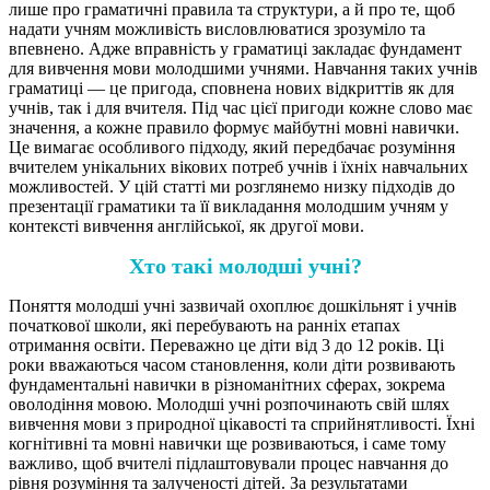
лише про граматичні правила та структури, а й про те, щоб
надати учням можливість висловлюватися зрозуміло та
впевнено. Адже вправність у граматиці закладає фундамент
для вивчення мови молодшими учнями. Навчання таких учнів
граматиці — це пригода, сповнена нових відкриттів як для
учнів, так і для вчителя. Під час цієї пригоди кожне слово має
значення, а кожне правило формує майбутні мовні навички.
Це вимагає особливого підходу, який передбачає розуміння
вчителем унікальних вікових потреб учнів і їхніх навчальних
можливостей. У цій статті ми розглянемо низку підходів до
презентації граматики та її викладання молодшим учням у
контексті вивчення англійської, як другої мови.
Хто такі молодші учні?
Поняття молодші учні зазвичай охоплює дошкільнят і учнів
початкової школи, які перебувають на ранніх етапах
отримання освіти. Переважно це діти від 3 до 12 років. Ці
роки вважаються часом становлення, коли діти розвивають
фундаментальні навички в різноманітних сферах, зокрема
оволодіння мовою. Молодші учні розпочинають свій шлях
вивчення мови з природної цікавості та сприйнятливості. Їхні
когнітивні та мовні навички ще розвиваються, і саме тому
важливо, щоб вчителі підлаштовували процес навчання до
рівня розуміння та залученості дітей. За результатами