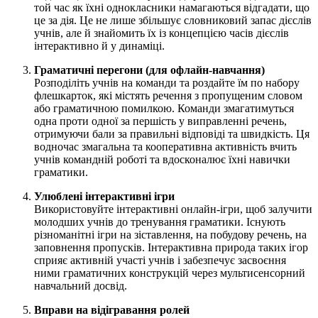
той час як їхні однокласники намагаються відгадати, що
це за дія. Це не лише збільшує словниковий запас дієслів
учнів, але й знайомить їх із концепцією часів дієслів
інтерактивно й у динаміці.
Граматичні перегони (для офлайн-навчання)
Розподіліть учнів на команди та роздайте їм по набору
флешкарток, які містять речення з пропущеним словом
або граматичною помилкою. Команди змагатимуться
одна проти одної за першість у виправленні речень,
отримуючи бали за правильні відповіді та швидкість. Ця
водночас змагальна та кооперативна активність вчить
учнів командній роботі та вдосконалює їхні навички
граматики.
Улюблені інтерактивні ігри
Використовуйте інтерактивні онлайн-ігри, щоб залучити
молодших учнів до тренування граматики. Існують
різноманітні ігри на зіставлення, на побудову речень, на
заповнення пропусків. Інтерактивна природа таких ігор
сприяє активній участі учнів і забезпечує засвоєння
ними граматичних конструкцій через мультисенсорний
навчальний досвід.
Вправи на відігравання ролей