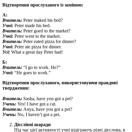
Відтворення прослуханого із заміною:
А:
Вчитель:
Peter maked his bed?
Учні:
Peter made his bed.
Вчитель:
Peter goed to the market?
Учні:
Peter went to the market.
Вчитель:
Peter eated pizza for dinner?
Учні:
Peter ate pizza for dinner.
Усі:
What a great day Peter had!
Б:
Вчитель:
“I go to work. He?”
Учні:
“He goes to work.”
Відтворення прослуханого, використовуючи правдиві
твердження:
Вчитель:
Sasha, have you got a pet?
Учень:
Yes! I have got a cat.
Вчитель:
Anya, have you got a pet?
Учень:
No, I haven’t got a pet.
Дієслівні шаради
Під час цієї активності учні відіграють різні дієслова, в