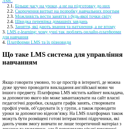
ЛМС
2.1.
Більше часу на уроки, а не на підготовку до них
2.2.
Скорочення витрат на розробку навчальних програм
2.3.
Можливість вести заняття з будь-якої точки світу
2.4.
Швидка перевірка домашніх завдань
2.5.
Заняття, які дають знання та натхнення, а не втому
3.
LMS e-learning: чому учні так люблять онлайн-платформи
для навчання
4.
Платформи LMS та їх різновиди
Що таке LMS система для управління
навчанням
Якщо говорити умовно, то це простір в інтернеті, де можна
дуже зручно проводити викладання англійської мови чи
іншого предмету. Платформа LMS містить кабінет викладача,
за допомогою якого він може завантажувати на сайт власні
педагогічні доробки, складати графік занять, створювати
профілі учнів, об’єднувати їх у групи, а також проводити
уроки за допомогою відеозв’язку. На LMS платформах також
можуть бути розміщені готові інтерактивні підручники, які
дають учням змогу вивчати не лише теоретичний матеріал з
лексики та граматики, але й переглядати цікаві тематичні