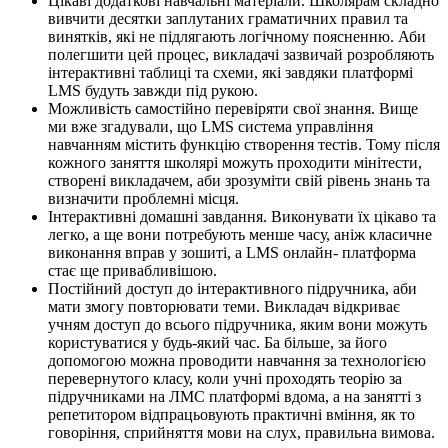
Цікаві додаткові навчальні матеріали. Школярам складно
вивчити десятки заплутаних граматичних правил та
винятків, які не підлягають логічному поясненню. Аби
полегшити цей процес, викладачі зазвичай розробляють
інтерактивні таблиці та схеми, які завдяки платформі
LMS будуть завжди під рукою.
Можливість самостійно перевіряти свої знання. Вище
ми вже згадували, що LMS система управління
навчанням містить функцію створення тестів. Тому після
кожного заняття школярі можуть проходити мінітести,
створені викладачем, аби зрозуміти свій рівень знань та
визначити проблемні місця.
Інтерактивні домашні завдання. Виконувати їх цікаво та
легко, а ще вони потребують менше часу, аніж класичне
виконання вправ у зошиті, а LMS онлайн- платформа
стає ще привабливішою.
Постійний доступ до інтерактивного підручника, аби
мати змогу повторювати теми. Викладач відкриває
учням доступ до всього підручника, яким вони можуть
користуватися у будь-який час. Ба більше, за його
допомогою можна проводити навчання за технологією
перевернутого класу, коли учні проходять теорію за
підручниками на ЛМС платформі вдома, а на занятті з
репетитором відпрацьовують практичні вміння, як то
говоріння, сприйняття мови на слух, правильна вимова.