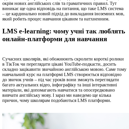
окрім нових англійських слів та граматичних правил. Тут
виникає ще одна відповідь на питання, що таке LMS система
– це кардинально новий підхід до викладання іноземних мов,
який робить процес навчання цікавим та натхненним.
LMS e-learning: чому учні так люблять
онлайн-платформи для навчання
Сучасних школярів, які обожнюють скролити короткі ролики
в ТікТок чи переглядати цікаві YouTube-подкасти, досить
складно зацікавити звичайною англійською мовою. Саме тому
навчальний курс на платформі LMS створюється відповідно
до звичок учнів – під час уроків вони зможуть переглядати
багато актуальних відео, інфографіку та інші інтерактивні
матеріали, які допомагають навчатися та опосередковано
вивчати англійську мову. І зараз ми наведемо ще кілька
причин, чому школярам подобаються LMS платформи.