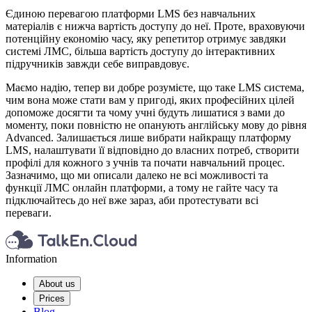
Єдиною перевагою платформи LMS без навчальних
матеріалів є нижча вартість доступу до неї. Проте, враховуючи
потенційну економію часу, яку репетитор отримує завдяки
системі ЛМС, більша вартість доступу до інтерактивних
підручників завжди себе виправдовує.
Маємо надію, тепер ви добре розумієте, що таке LMS система,
чим вона може стати вам у пригоді, яких професійних цілей
допоможе досягти та чому учні будуть лишатися з вами до
моменту, поки повністю не опанують англійську мову до рівня
Advanced. Залишається лише вибрати найкращу платформу
LMS, налаштувати її відповідно до власних потреб, створити
профілі для кожного з учнів та почати навчальний процес.
Зазначимо, що ми описали далеко не всі можливості та
функції ЛМС онлайн платформи, а тому не гайте часу та
підключайтесь до неї вже зараз, аби протестувати всі
переваги.
Information
About us
Prices
Blog