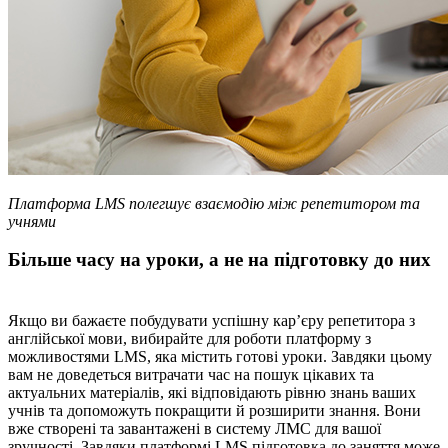
Платформа LMS полегшує взаємодію між репетитором та
учнями
Більше часу на уроки, а не на підготовку до них
Якщо ви бажаєте побудувати успішну кар’єру репетитора з
англійської мови, вибирайте для роботи платформу з
можливостями LMS, яка містить готові уроки. Завдяки цьому
вам не доведеться витрачати час на пошук цікавих та
актуальних матеріалів, які відповідають рівню знань ваших
учнів та допоможуть покращити й розширити знання. Вони
вже створені та завантажені в систему ЛМС для вашої
зручності. Завдяки платформі LMS підготовка до заняття може