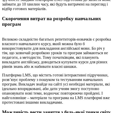
займати до 10 хвилин часу, які будуть витрачені на перегляд і
відбір готових матеріалів.
Скорочення витрат на розробку навчальних
програм
Великою складністю багатьох репетиторів-новачків є розробка
власного навчального курсу, який можна було б
використовувати для викладання англійської мови. Бо річ у
тім, що зазвичай розробкою уроків та програм займаються не
педагоги, а методисти. Тому початківцям, які планують
викладати англійську, доводиться купувати курси для різних
рівнів знань або ж набивати власні шишки.
Платформа LMS, що містить готові інтерактивні підручники,
розв’язує проблему з пошуком та тестуванням навчальних
програм. Викладач знайде на сайті усі необхідні матеріали, які
ідеально впорядковані, аби дати учням змогу поступово
опановувати нові теми, водночас повторюючи пройдені. І
найголовніше – матеріали та програма на LMS платформі вже
протестовані іншими викладачами.
Можливість вести заняття з будь-якої точки світу