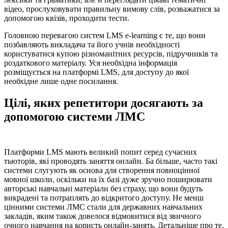
відео, прослуховувати правильну вимову слів, розважатися за
допомогою квізів, проходити тести.
Головною перевагою систем LMS e-learning є те, що вони
позбавляють викладача та його учнів необхідності
користуватися купою різноманітних ресурсів, підручників та
роздаткового матеріалу. Уся необхідна інформація
розміщується на платформі LMS, для доступу до якої
необхідне лише одне посилання.
Цілі, яких репетитори досягають за
допомогою системи ЛМС
Платформи LMS мають великий попит серед сучасних
тьюторів, які проводять заняття онлайн. Ба більше, часто такі
системи слугують як основа для створення повноцінної
мовної школи, оскільки на їх базі дуже зручно поширювати
авторські навчальні матеріали без страху, що вони будуть
викрадені та потраплять до відкритого доступу. Не менш
цінними системи ЛМС стали для державних навчальних
закладів, яким також довелося відмовитися від звичного
очного навчання на користь онлайн-занять. Детальніше про те,