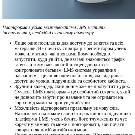
Платформа з усіма можливостями LMS містить
інструменти, необхідні сучасному тьютору
Лише одне посилання для доступу до заняття та всіх
матеріалів. На початку співпраці з репетитором учень
може плутатися, які програми йому необхідно
запустити, куди увійти, де взагалі знаходиться графік
занять, а тому навчальний процес доводиться
контролювати батькам. LMS система управління
навчанням – це лише одне посилання, яке відкриває
доступ до уроків, підручників та особистого кабінета.
Зручний календар, який допоможе не пропустити урок.
Сучасна LMS платформа – це особистий секретар, який
не дозволить забути про навчання та не отримати на
горіхи від мами за пропущений урок.
Можливість відтворювати правильну вимову слів.
Натискаючи на кожне слово інтерактивного підручника
платформи LMS, учень бачить його тлумачення та чує
коректну вимову та може її повторювати, аби почати
говорити як носій англійської мови.