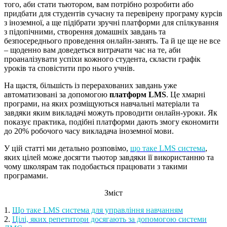
того, аби стати тьютором, вам потрібно розробити або
придбати для студентів сучасну та перевірену програму курсів
з іноземної, а ще підібрати зручні платформи для спілкування
з підопічними, створення домашніх завдань та
безпосереднього проведення онлайн-занять. Та й це ще не все
– щоденно вам доведеться витрачати час на те, аби
проаналізувати успіхи кожного студента, скласти графік
уроків та сповістити про нього учнів.
На щастя, більшість із перерахованих завдань уже
автоматизовані за допомогою
платформ LMS
. Це хмарні
програми, на яких розміщуються навчальні матеріали та
завдяки яким викладачі можуть проводити онлайн-уроки. Як
показує практика, подібні платформи дають змогу економити
до 20% робочого часу викладача іноземної мови.
У цій статті ми детально розповімо,
що таке LMS система
,
яких цілей може досягти тьютор завдяки її використанню та
чому школярам так подобається працювати з такими
програмами.
Зміст
1.
Що таке LMS система для управління навчанням
2.
Цілі, яких репетитори досягають за допомогою системи