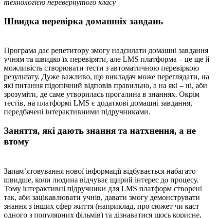
технологією перевернутого класу
Швидка перевірка домашніх завдань
Програма дає репетитору змогу надсилати домашні завдання
учням та швидко їх перевіряти, але LMS платформа – це ще й
можливість створювати тести з автоматичною перевіркою
результату. Дуже важливо, що викладач може переглядати, на
які питання підопічний відповів правильно, а на які – ні, аби
зрозуміти, де саме утворилась прогалина в знаннях. Окрім
тестів, на платформі LMS є додаткові домашні завдання,
передбачені інтерактивними підручниками.
Заняття, які дають знання та натхнення, а не
втому
Запам’ятовування нової інформації відбувається набагато
швидше, коли людина відчуває щирий інтерес до процесу.
Тому інтерактивні підручники для LMS платформ створені
так, аби зацікавлювати учнів, давати змогу демонструвати
знання з інших сфер життя (наприклад, про сюжет чи каст
одного з популярних фільмів) та дізнаватися щось корисне,