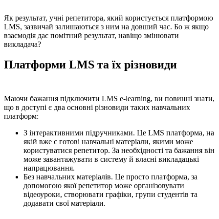
Як результат, учні репетитора, який користується платформою
LMS, зазвичай залишаються з ним на довший час. Бо ж якщо
взаємодія дає помітний результат, навіщо змінювати
викладача?
Платформи LMS та їх різновиди
Маючи бажання підключити LMS e-learning, ви повинні знати,
що в доступі є два основні різновиди таких навчальних
платформ:
З інтерактивними підручниками. Це LMS платформа, на
якій вже є готові навчальні матеріали, якими може
користуватися репетитор. За необхідності та бажання він
може завантажувати в систему й власні викладацькі
напрацювання.
Без навчальних матеріалів. Це просто платформа, за
допомогою якої репетитор може організовувати
відеоуроки, створювати графіки, групи студентів та
додавати свої матеріали.