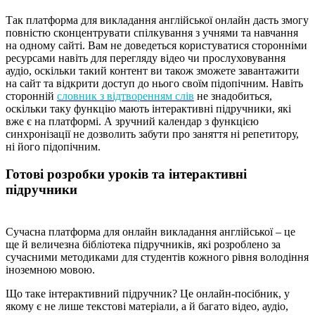
Так платформа для викладання англійської онлайн дасть змогу
повністю сконцентрувати спілкування з учнями та навчання
на одному сайті. Вам не доведеться користуватися сторонніми
ресурсами навіть для перегляду відео чи прослуховування
аудіо, оскільки такий контент ви також зможете завантажити
на сайт та відкрити доступ до нього своїм підопічним. Навіть
сторонній
словник з відтворенням слів
не знадобиться,
оскільки таку функцію мають інтерактивні підручники, які
вже є на платформі. А зручний календар з функцією
синхронізації не дозволить забути про заняття ні репетитору,
ні його підопічним.
Готові розробки уроків та інтерактивні
підручники
Сучасна платформа для онлайн викладання англійської – це
ще й величезна бібліотека підручників, які розроблено за
сучасними методиками для студентів кожного рівня володіння
іноземною мовою.
Що таке інтерактивний підручник? Це онлайн-посібник, у
якому є не лише текстові матеріали, а й багато відео, аудіо,