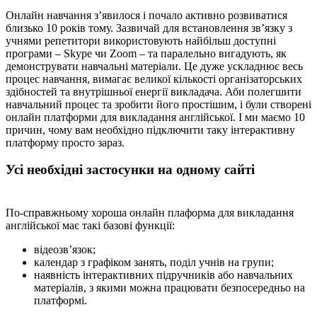
Онлайн навчання з’явилося і почало активно розвиватися
близько 10 років тому. Зазвичай для встановлення зв’язку з
учнями репетитори використовують найбільш доступні
програми – Skype чи Zoom – та паралельно вигадують, як
демонструвати навчальні матеріали. Це дуже ускладнює весь
процес навчання, вимагає великої кількості організаторських
здібностей та внутрішньої енергії викладача. Аби полегшити
навчальний процес та зробити його простішим, і були створені
онлайн платформи для викладання англійської. І ми маємо 10
причин, чому вам необхідно підключити таку інтерактивну
платформу просто зараз.
Усі необхідні застосунки на одному сайті
По-справжньому хороша онлайн плаформа для викладання
англійської має такі базові функції:
відеозв’язок;
календар з графіком занять, поділ учнів на групи;
наявність інтерактивних підручників або навчальних
матеріалів, з якими можна працювати безпосередньо на
платформі.