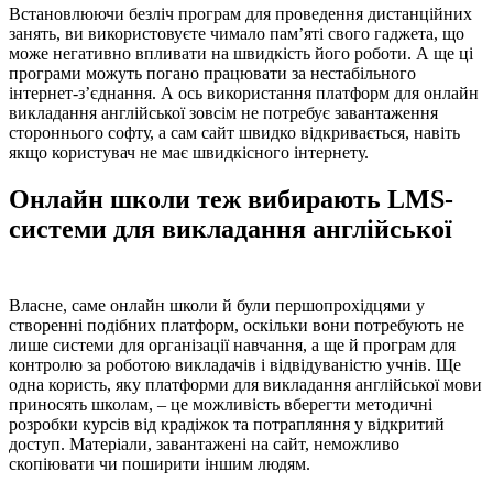
Встановлюючи безліч програм для проведення дистанційних
занять, ви використовуєте чимало пам’яті свого гаджета, що
може негативно впливати на швидкість його роботи. А ще ці
програми можуть погано працювати за нестабільного
інтернет-з’єднання. А ось використання платформ для онлайн
викладання англійської зовсім не потребує завантаження
стороннього софту, а сам сайт швидко відкривається, навіть
якщо користувач не має швидкісного інтернету.
Онлайн школи теж вибирають LMS-
системи для викладання англійської
Власне, саме онлайн школи й були першопрохідцями у
створенні подібних платформ, оскільки вони потребують не
лише системи для організації навчання, а ще й програм для
контролю за роботою викладачів і відвідуваністю учнів. Ще
одна користь, яку платформи для викладання англійської мови
приносять школам, – це можливість вберегти методичні
розробки курсів від крадіжок та потрапляння у відкритий
доступ. Матеріали, завантажені на сайт, неможливо
скопіювати чи поширити іншим людям.