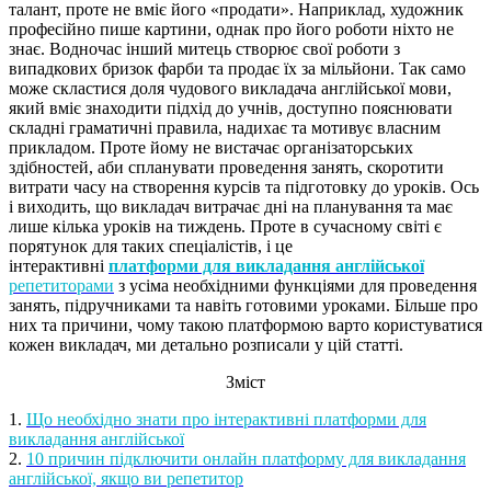
талант, проте не вміє його «продати». Наприклад, художник
професійно пише картини, однак про його роботи ніхто не
знає. Водночас інший митець створює свої роботи з
випадкових бризок фарби та продає їх за мільйони. Так само
може скластися доля чудового викладача англійської мови,
який вміє знаходити підхід до учнів, доступно пояснювати
складні граматичні правила, надихає та мотивує власним
прикладом. Проте йому не вистачає організаторських
здібностей, аби спланувати проведення занять, скоротити
витрати часу на створення курсів та підготовку до уроків. Ось
і виходить, що викладач витрачає дні на планування та має
лише кілька уроків на тиждень. Проте в сучасному світі є
порятунок для таких спеціалістів, і це
інтерактивні
платформи для викладання англійської
репетиторами
з усіма необхідними функціями для проведення
занять, підручниками та навіть готовими уроками. Більше про
них та причини, чому такою платформою варто користуватися
кожен викладач, ми детально розписали у цій статті.
Зміст
1.
Що необхідно знати про інтерактивні платформи для
викладання англійської
2.
10 причин підключити онлайн платформу для викладання
англійської, якщо ви репетитор