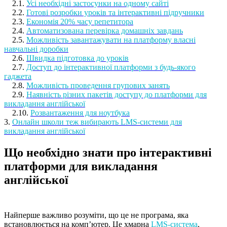
2.1.
Усі необхідні застосунки на одному сайті
2.2.
Готові розробки уроків та інтерактивні підручники
2.3.
Економія 20% часу репетитора
2.4.
Автоматизована перевірка домашніх завдань
2.5.
Можливість завантажувати на платформу власні
навчальні доробки
2.6.
Швидка підготовка до уроків
2.7.
Доступ до інтерактивної платформи з будь-якого
гаджета
2.8.
Можливість проведення групових занять
2.9.
Наявність різних пакетів доступу до платформи для
викладання англійської
2.10.
Розвантаження для ноутбука
3.
Онлайн школи теж вибирають LMS-системи для
викладання англійської
Що необхідно знати про інтерактивні
платформи для викладання
англійської
Найперше важливо розуміти, що це не програма, яка
встановлюється на комп’ютер. Це хмарна
LMS-система
,