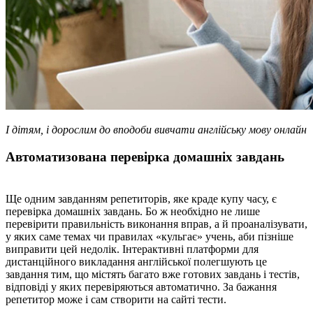
І дітям, і дорослим до вподоби вивчати англійську мову онлайн
Автоматизована перевірка домашніх завдань
Ще одним завданням репетиторів, яке краде купу часу, є
перевірка домашніх завдань. Бо ж необхідно не лише
перевірити правильність виконання вправ, а й проаналізувати,
у яких саме темах чи правилах «кульгає» учень, аби пізніше
виправити цей недолік. Інтерактивні платформи для
дистанційного викладання англійської полегшують це
завдання тим, що містять багато вже готових завдань і тестів,
відповіді у яких перевіряються автоматично. За бажання
репетитор може і сам створити на сайті тести.