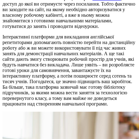
доступ до якої ви отримуєте через посилання. Тобто фактично
ви заходите на сайт, на якому необхідно авторизуватися у
власному робочому кабінеті, а вже в ньому можна
знайомитися з готовими навчальними матеріалами,
готуватися до занять і проводити відеоуроки.
Інтерактивні платформи для викладання англійської
репетиторами допомагають повністю перейти на дистанційну
роботу або ж ви можете використовувати її під час живих
занять для демонстрації навчальних матеріалів. А ще такі
сайти дають змогу створювати робочий простір для учнів, які
будуть навчатися без викладача. Лише уявіть – ви розробляєте
готові уроки для самовивчення, завантажуєте їх на
інтерактивну платформу, а потім поширюєте серед сотень та
тисяч учнів. Погодьтеся, це значно підвищить ваш заробіток.
Ба більше, така платформа зазвичай має готову бібліотеку
підручників, за якими можна вести заняття за технологією
перевернутого класу, а тому вам майже не доведеться
працювати над створенням навчальної програми.