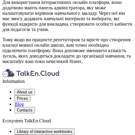
Для використання інтерактивних онлайн платформ, вони
додатково мають панель адміністратора, яку може
налаштовувати керівник навчального закладу. Через неї він
має змогу додавати навчальні матеріали та вибирати, які
функції відкрити для викладача, створювати особисті кабінети
для педагогів та учнів.
Тому якщо ви працюєте репетитором та мрієте про створення
власної мовної онлайн школи, вам точно необхідно
підключити платформу. Вона допоможе зменшити кількість
зусиль, яких доводиться докладати до організації навчання, та
масштабує ваш поки невеликий бізнес.
Information
About us
Prices
Blog
Contacts
Ecosystem TalkEn.Cloud
Library of interactive workbooks