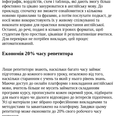
інфографік, вордлістів, схем і таблиць, які дають змогу більш
ефективно та цікаво занурюватися в англійську мову. До
прикладу, спочатку ви зможете ознайомитися з кількома
новими правилами та фразами, а потім послухати подкаст, де
носії мови використовують їх у живому спілкуванні та
виконати вправи для практики використання англійської.
Останні, до речі, подані в кількох ігрових форматах, щоб
студентам було простіше, цікавіше й результативніше вчитися.
Для перевірки не потрібен викладач, цей процес
автоматизований.
Економія 20% часу репетитора
Лише репетитори знають, наскільки багато часу займає
підготовка до кожного нового уроку, незалежно від того,
наскільки старанним є учень та який у нього рівень знань.
Маючи доступ до онлайн платформи з викладання англійської
мови, вчитель більше не мусить займатися складанням
програми курсу, прописувати кожен окремий урок, підбирати
для нього відео чи діалоги відповідно до інтересів підопічних.
Усі ці матеріали уже зібрано професійними викладачами та
методистами та завантажено на платформу. Завдяки цьому
репетитор може економити до 20% свого робочого часу
щотижня.