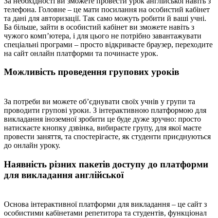
За необхідності ви зможете провести урок англійської навіть з
телефона. Головне – це мати посилання на особистий кабінет
та дані для авторизації. Так само можуть робити й ваші учні.
Ба більше, зайти в особистий кабінет ви зможете навіть з
чужого комп’ютера, і для цього не потрібно завантажувати
спеціальні програми – просто відкриваєте браузер, переходите
на сайт онлайн платформи та починаєте урок.
Можливість проведення групових уроків
За потреби ви можете об’єднувати своїх учнів у групи та
проводити групові уроки. З інтерактивною платформою для
викладання іноземної зробити це буде дуже зручно: просто
натискаєте кнопку дзвінка, вибираєте групу, для якої маєте
провести заняття, та спостерігаєте, як студенти приєднуються
до онлайн уроку.
Наявність різних пакетів доступу до платформи
для викладання англійської
Основа інтерактивної платформи для викладання – це сайт з
особистими кабінетами репетитора та студентів, функціонал