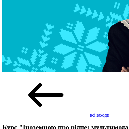
всі заходи
Курс "Іноземною про рідне: мультимода