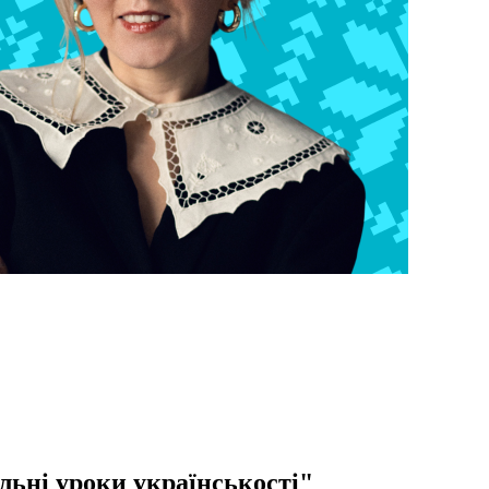
льні уроки українськості"