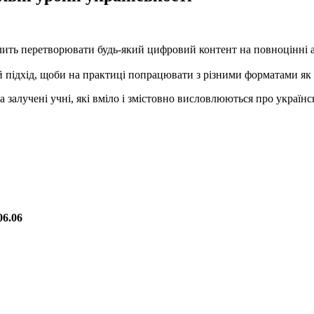
чить перетворювати будь-який цифровий контент на повноцінні а
й підхід, щоби на практиці попрацювати з різними форматами як
а залучені учні, які вміло і змістовно висловлюються про україн
06.06