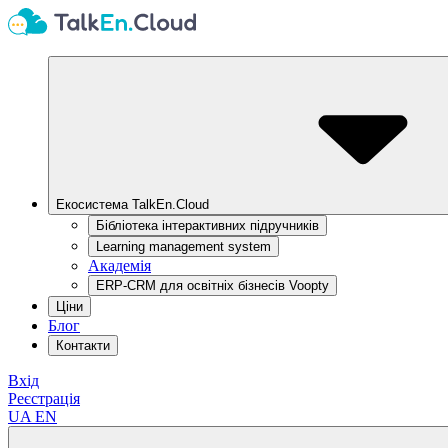
Екосистема TalkEn.Cloud
Бібліотека інтерактивних підручників
Learning management system
Академія
ERP-CRM для освітніх бізнесів Voopty
Ціни
Блог
Контакти
Вхід
Реєстрація
UA
EN