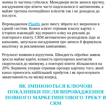
значна їх частина губилася. Менеджери вели записи вручну,
нагадування про візити часто надсилалися із запізненням, а
майже третина потенційних клієнтів так і не доходила до
послуги.
Впровадження
Planfix
дало змогу зібрати всі звернення в
єдиній системі. Кожен клієнт отримав власну картку з
історією взаємодій: від першого кліку на рекламі до
повторного візиту. CRM автоматично розподіляла ліди за
каналами, запускала нагадування про записи й формувала
аналітику за рекламними кампаніями.
Результат виявився відчутним. Швидкість обробки заявок
зросла майже вдвічі, кількість пропущених контактів
скоротилася до мінімуму, а повторні візити збільшилися на
20%. Керівник уперше отримав прозору картину того, який
канал приносить найбільший прибуток і як прогнозувати
завантаженість на місяці вперед.
ЯК ЗМІНЮЮТЬСЯ КЛЮЧОВІ
ПОКАЗНИКИ ПІСЛЯ ВПРОВАДЖЕННЯ
ПОВНОГО МАРКЕТИНГОВОГО ТРЕКУ В
CRM