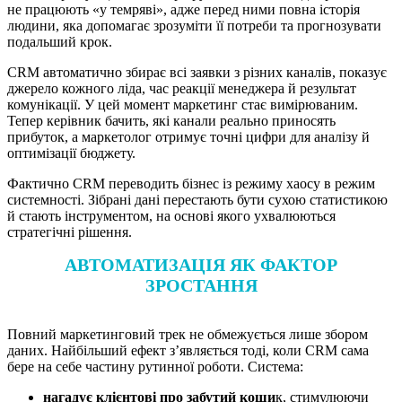
не працюють «у темряві», адже перед ними повна історія
людини, яка допомагає зрозуміти її потреби та прогнозувати
подальший крок.
CRM автоматично збирає всі заявки з різних каналів, показує
джерело кожного ліда, час реакції менеджера й результат
комунікації. У цей момент маркетинг стає вимірюваним.
Тепер керівник бачить, які канали реально приносять
прибуток, а маркетолог отримує точні цифри для аналізу й
оптимізації бюджету.
Фактично CRM переводить бізнес із режиму хаосу в режим
системності. Зібрані дані перестають бути сухою статистикою
й стають інструментом, на основі якого ухвалюються
стратегічні рішення.
АВТОМАТИЗАЦІЯ ЯК ФАКТОР
ЗРОСТАННЯ
Повний маркетинговий трек не обмежується лише збором
даних. Найбільший ефект з’являється тоді, коли CRM сама
бере на себе частину рутинної роботи. Система:
нагадує клієнтові про забутий коши
к, стимулюючи