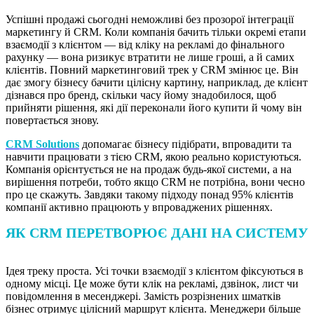
Успішні продажі сьогодні неможливі без прозорої інтеграції
маркетингу й CRM. Коли компанія бачить тільки окремі етапи
взаємодії з клієнтом — від кліку на рекламі до фінального
рахунку — вона ризикує втратити не лише гроші, а й самих
клієнтів. Повний маркетинговий трек у CRM змінює це. Він
дає змогу бізнесу бачити цілісну картину, наприклад, де клієнт
дізнався про бренд, скільки часу йому знадобилося, щоб
прийняти рішення, які дії переконали його купити й чому він
повертається знову.
CRM Solutions
допомагає бізнесу підібрати, впровадити та
навчити працювати з тією CRM, якою реально користуються.
Компанія орієнтується не на продаж будь-якої системи, а на
вирішення потреби, тобто якщо CRM не потрібна, вони чесно
про це скажуть. Завдяки такому підходу понад 95% клієнтів
компанії активно працюють у впроваджених рішеннях.
ЯК CRM ПЕРЕТВОРЮЄ ДАНІ НА СИСТЕМУ
Ідея треку проста. Усі точки взаємодії з клієнтом фіксуються в
одному місці. Це може бути клік на рекламі, дзвінок, лист чи
повідомлення в месенджері. Замість розрізнених шматків
бізнес отримує цілісний маршрут клієнта. Менеджери більше