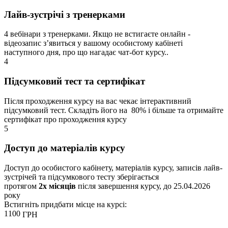
Лайв-зустрічі з тренерками
4 вебінари з тренерками. Якщо не встигаєте онлайн -
відеозапис зʼявиться у вашому особистому кабінеті
наступного дня, про що нагадає чат-бот курсу..
4
Підсумковий тест та сертифікат
Після проходження курсу на вас чекає інтерактивний
підсумковий тест. Складіть його на 80% і більше та отримайте
сертифікат про проходження курсу
5
Доступ до матеріалів курсу
Доступ до особистого кабінету, матеріалів курсу, записів лайв-
зустрічей та підсумкового тесту зберігається
протягом
2х місяців
після завершення курсу, до 25.04.2026
року
Встигніть придбати місце на курсі:
1100
ГРН