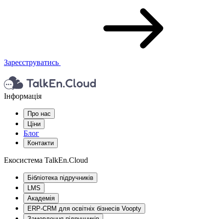
Зареєструватись
Інформація
Про нас
Ціни
Блог
Контакти
Екосистема TalkEn.Cloud
Бібліотека підручників
LMS
Академія
ERP-CRM для освітніх бізнесів Voopty
Замовлення підручників