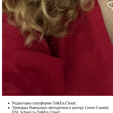
Редакторка платформи TalkEn.Cloud;
Тренерка Навчально методичного центру Green Country
ESL School та TalkEn.Cloud;