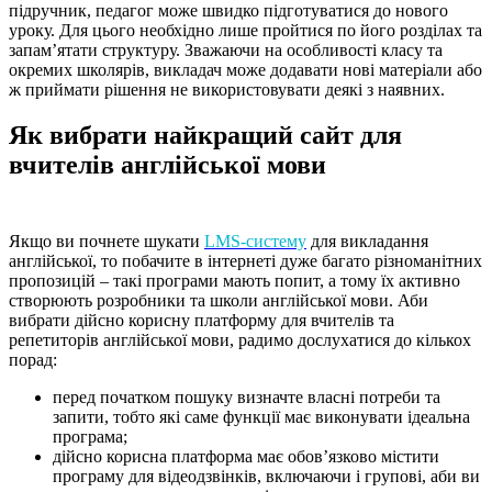
підручник, педагог може швидко підготуватися до нового
уроку. Для цього необхідно лише пройтися по його розділах та
запам’ятати структуру. Зважаючи на особливості класу та
окремих школярів, викладач може додавати нові матеріали або
ж приймати рішення не використовувати деякі з наявних.
Як вибрати найкращий сайт для
вчителів англійської мови
Якщо ви почнете шукати
LMS-систему
для викладання
англійської, то побачите в інтернеті дуже багато різноманітних
пропозицій – такі програми мають попит, а тому їх активно
створюють розробники та школи англійської мови. Аби
вибрати дійсно корисну платформу для вчителів та
репетиторів англійської мови, радимо дослухатися до кількох
порад:
перед початком пошуку визначте власні потреби та
запити, тобто які саме функції має виконувати ідеальна
програма;
дійсно корисна платформа має обов’язково містити
програму для відеодзвінків, включаючи і групові, аби ви