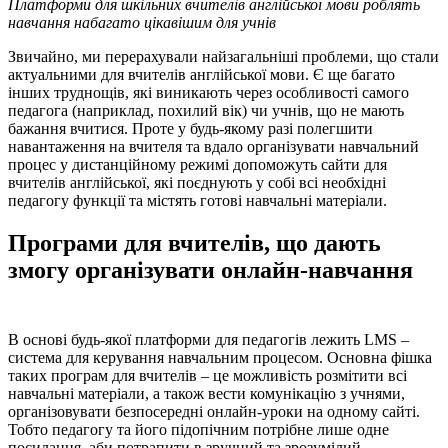
Платформи для шкільних вчителів англійської мови роблять
навчання набагато цікавішим для учнів
Звичайно, ми перерахували найзагальніші проблеми, що стали
актуальними для вчителів англійської мови. Є ще багато
інших труднощів, які виникають через особливості самого
педагога (наприклад, похилий вік) чи учнів, що не мають
бажання вчитися. Проте у будь-якому разі полегшити
навантаження на вчителя та вдало організувати навчальний
процес у дистанційному режимі допоможуть сайти для
вчителів англійської, які поєднують у собі всі необхідні
педагогу функції та містять готові навчальні матеріали.
Програми для вчителів, що дають
змогу організувати онлайн-навчання
В основі будь-якої платформи для педагогів лежить LMS –
система для керування навчальним процесом. Основна фішка
таких програм для вчителів – це можливість розмітити всі
навчальні матеріали, а також вести комунікацію з учнями,
організовувати безпосередні онлайн-уроки на одному сайті.
Тобто педагогу та його підопічним потрібне лише одне
посилання, аби потрапити в зручний та зрозумілий