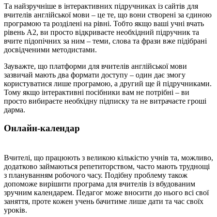
Та найзручніше в інтерактивних підручниках із сайтів для
вчителів англійської мови – це те, що вони створені за єдиною
програмою та розділені на рівні. Тобто якщо ваші учні вчать
рівень А2, ви просто відкриваєте необхідний підручник та
вчите підопічних за ним – теми, слова та фрази вже підібрані
досвідченими методистами.
Зауважте, що платформи для вчителів англійської мови
зазвичай мають два формати доступу – один дає змогу
користуватися лише програмою, а другий ще й підручниками.
Тому якщо інтерактивні посібники вам не потрібні – ви
просто вибираєте необхідну підписку та не витрачаєте гроші
дарма.
Онлайн-календар
Вчителі, що працюють з великою кількістю учнів та, можливо,
додатково займаються репетиторством, часто мають труднощі
з плануванням робочого часу. Подібну проблему також
допоможе вирішити програма для вчителів із вбудованим
зручним календарем. Педагог може вносити до нього всі свої
заняття, проте кожен учень бачитиме лише дати та час своїх
уроків.