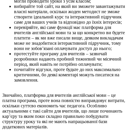
могли проводити уроки з усім класом;
вибирайте той сайт, на який ви зможете завантажувати
власні матеріали, оскільки жоден методист не зможе
створити ідеальний курс та інтерактивний підручник
саме для ваших учнів та відповідно до їхніх інтересів;
перевіряйте, які саме функції має платформа для
вчителів англійської мови та за що конкретно ви будете
платити – як ми вже писали вище, деяким викладачам
може не знадобитися інтерактивний підручник, тому
вони не зобов’язані оплачувати доступ до нього;
протестуйте програму для вчителів – зазвичай
розробники надають пробний тижневий чи місячний
період, який навіть не потрібно оплачувати;
почитайте відгуки, проте будьте до них максимально
критичними, бо деякі коментарі можуть писатися на
замовлення.
Звичайно, платформа для вчителів англійської мови – це
платна програма, проте вона повністю виправдовує витрати,
оскільки суттєво економить час педагога. Особливо
актуальними є такі сайти для вчителів, що лише починають
кар’єру та яким поки складно правильно побудувати
структуру уроку та які не мають напрацьованої бази
додаткових матеріалів.