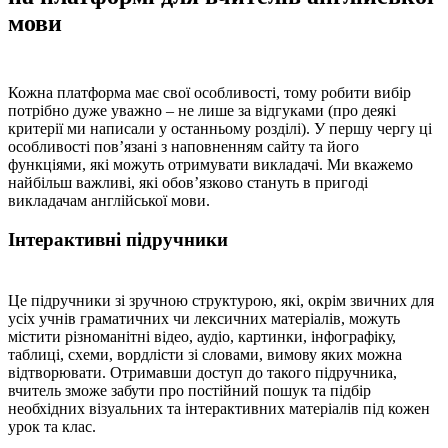
мови
Кожна платформа має свої особливості, тому робити вибір
потрібно дуже уважно – не лише за відгуками (про деякі
критерії ми написали у останньому розділі). У першу чергу ці
особливості пов’язані з наповненням сайту та його
функціями, які можуть отримувати викладачі. Ми вкажемо
найбільш важливі, які обов’язково стануть в пригоді
викладачам англійської мови.
Інтерактивні підручники
Це підручники зі зручною структурою, які, окрім звичних для
усіх учнів граматичних чи лексичних матеріалів, можуть
містити різноманітні відео, аудіо, картинки, інфографіку,
таблиці, схеми, вордлісти зі словами, вимову яких можна
відтворювати. Отримавши доступ до такого підручника,
вчитель зможе забути про постійний пошук та підбір
необхідних візуальних та інтерактивних матеріалів під кожен
урок та клас.