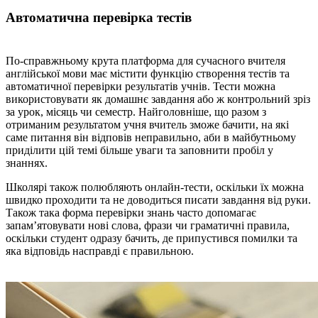
Автоматична перевірка тестів
По-справжньому крута платформа для сучасного вчителя
англійської мови має містити функцію створення тестів та
автоматичної перевірки результатів учнів. Тести можна
використовувати як домашнє завдання або ж контрольний зріз
за урок, місяць чи семестр. Найголовніше, що разом з
отриманим результатом учня вчитель зможе бачити, на які
саме питання він відповів неправильно, аби в майбутньому
приділити цій темі більше уваги та заповнити пробіл у
знаннях.
Школярі також полюбляють онлайн-тести, оскільки їх можна
швидко проходити та не доводиться писати завдання від руки.
Також така форма перевірки знань часто допомагає
запам’ятовувати нові слова, фрази чи граматичні правила,
оскільки студент одразу бачить, де припустився помилки та
яка відповідь насправді є правильною.