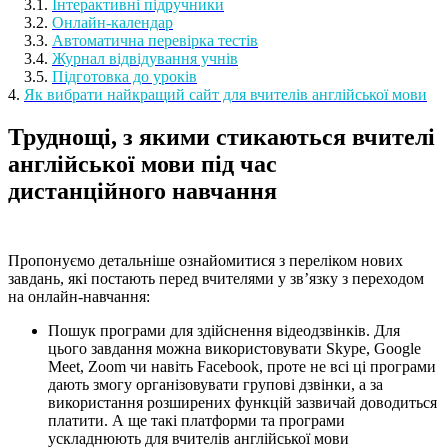
3.1.
Інтерактивні підручники
3.2.
Онлайн-календар
3.3.
Автоматична перевірка тестів
3.4.
Журнал відвідування учнів
3.5.
Підготовка до уроків
4.
Як вибрати найкращий сайт для вчителів англійської мови
Труднощі, з якими стикаються вчителі
англійської мови під час
дистанційного навчання
Пропонуємо детальніше ознайомитися з переліком нових
завдань, які постають перед вчителями у зв’язку з переходом
на онлайн-навчання:
Пошук програми для здійснення відеодзвінків. Для
цього завдання можна використовувати Skype, Google
Meet, Zoom чи навіть Facebook, проте не всі ці програми
дають змогу організовувати групові дзвінки, а за
використання розширених функцій зазвичай доводиться
платити. А ще такі платформи та програми
ускладнюють для вчителів англійської мови