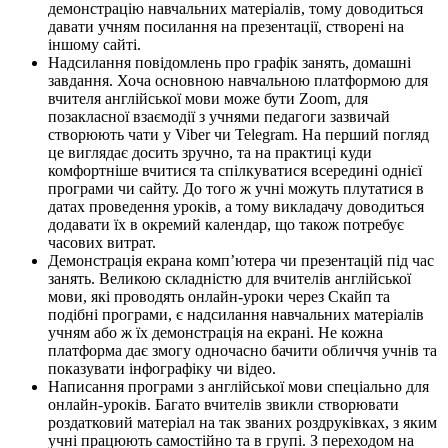
демонстрацію навчальних матеріалів, тому доводиться
давати учням посилання на презентації, створені на
іншому сайті.
Надсилання повідомлень про графік занять, домашні
завдання. Хоча основною навчальною платформою для
вчителя англійської мови може бути Zoom, для
позакласної взаємодії з учнями педагоги зазвичай
створюють чати у Viber чи Telegram. На перший погляд
це виглядає досить зручно, та на практиці куди
комфортніше вчитися та спілкуватися всередині однієї
програми чи сайту. До того ж учні можуть плутатися в
датах проведення уроків, а тому викладачу доводиться
додавати їх в окремий календар, що також потребує
часових витрат.
Демонстрація екрана комп’ютера чи презентацій під час
занять. Великою складністю для вчителів англійської
мови, які проводять онлайн-уроки через Скайп та
подібні програми, є надсилання навчальних матеріалів
учням або ж їх демонстрація на екрані. Не кожна
платформа дає змогу одночасно бачити обличчя учнів та
показувати інфографіку чи відео.
Написання програми з англійської мови спеціально для
онлайн-уроків. Багато вчителів звикли створювати
роздатковий матеріал на так званих роздруківках, з яким
учні працюють самостійно та в групі. З переходом на