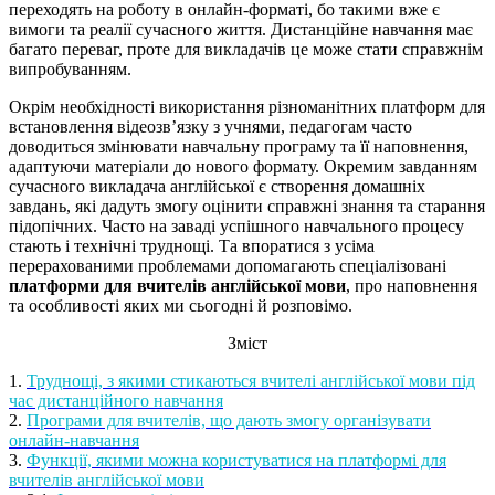
переходять на роботу в онлайн-форматі, бо такими вже є
вимоги та реалії сучасного життя. Дистанційне навчання має
багато переваг, проте для викладачів це може стати справжнім
випробуванням.
Окрім необхідності використання різноманітних платформ для
встановлення відеозв’язку з учнями, педагогам часто
доводиться змінювати навчальну програму та її наповнення,
адаптуючи матеріали до нового формату. Окремим завданням
сучасного викладача англійської є створення домашніх
завдань, які дадуть змогу оцінити справжні знання та старання
підопічних. Часто на заваді успішного навчального процесу
стають і технічні труднощі. Та впоратися з усіма
перерахованими проблемами допомагають спеціалізовані
платформи для вчителів англійської мови
, про наповнення
та особливості яких ми сьогодні й розповімо.
Зміст
1.
Труднощі, з якими стикаються вчителі англійської мови під
час дистанційного навчання
2.
Програми для вчителів, що дають змогу організувати
онлайн-навчання
3.
Функції, якими можна користуватися на платформі для
вчителів англійської мови