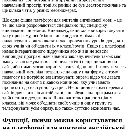
навчальний простір, тоді як раніше це був десяток посилань та
ще кілька чатів у різних месенджерах.
Ще одна фішка платформ для вчителів англійської мови – це
те, що вони розробляються спеціально під специфіку
викладання іноземної. Викладачу, який хоче використовувати
таку програму, необхідно лише додати мінімальні
налаштування, як то вказати час проведення уроків, доєднати
своїх учнів чи об’єднати їх у класи/групи. Якщо на платформі
немає інтерактивного підручника або ж він не зовсім
відповідає програмі навчального закладу, вчитель також має
змогу завантажувати власні педагогічні напрацювання на
сайт, аби ними могли користуватися підопічні. І знову ж увесь
навчальний матеріал потрапляє на одну платформу, а тому
педагогу не потрібно завантажувати окремі відео чи давати
посилання на сайт з цікавою новиною, яку учні мають
прочитати до наступної зустрічі. Не остання вагома перевага
сайтів для вчителів англійської – це вбудована програма для
здійснення відеодзвінків. Якщо вчитель працює з цілим
класом, він може об’єднати своїх учнів в одну групу та
телефонувати усім одразу, що також суттєво економить час.
Функції, якими можна користуватися
на платформі для вчителів англійської