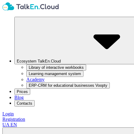
Ecosystem TalkEn.Cloud
Library of interactive workbooks
Learning management system
Academy
ERP-CRM for educational businesses Voopty
Prices
Blog
Contacts
Login
Registration
UA
EN