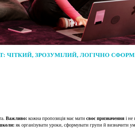
Т: ЧІТКИЙ, ЗРОЗУМІЛИЙ, ЛОГІЧНО СФОР
та.
Важливо:
кожна пропозиція має мати
своє призначення
і не
 школи:
як організувати уроки, сформувати групи й визначити у