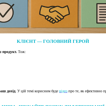
КЛІЄНТ — ГОЛОВНИЙ ГЕРОЙ
ш продукт.
Тож:
ваш дохід
. У цій темі корисним буде
відео
про те, як ефективно п