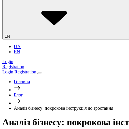
EN
UA
EN
Login
Registration
Login
Registration
Головна
Блог
Аналіз бізнесу: покрокова інструкція до зростання
Аналіз бізнесу: покрокова інс