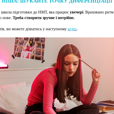
НІША: ШУКАЙТЕ ТОЧКУ ДИФЕРЕНЦІАЦІЇ
школа підготовки до НМТ, яка працює
увечері
. Враховано ритм 
о нове.
Треба створити зручне і потрібне.
тів, ви можете дізнатись у наступному
відео
.