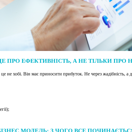
ЦЕ ПРО ЕФЕКТИВНІСТЬ, А НЕ ТІЛЬКИ ПРО
це не хобі. Він має приносити прибуток. Не через жадібність, а 
гії);
БІЗНЕС МОДЕЛЬ: З ЧОГО ВСЕ ПОЧИНАЄТЬС